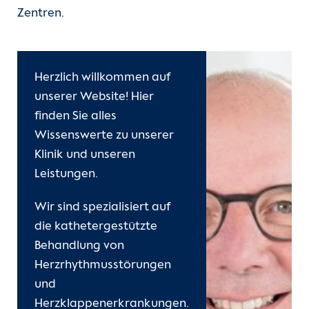
Zentren.
Kontakt
Internationale Patienten
Herzlich willkommen auf
Einblicke
unserer Website! Hier
finden Sie alles
Zur Seite der Charité
Wissenswerte zu unserer
Klinik und unseren
Leistungen.
Wir sind spezialisiert auf
die kathetergestützte
Behandlung von
Herzrhythmusstörungen
und
Herzklappenerkrankungen.