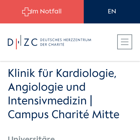
Skip to main content
Im Notfall
EN
Klinik für Kardiologie,
Angiologie und
Für Patient:innen
Intensivmedizin |
Campus Charité Mitte
Für Zuweiser:innen
Für Bewerber:innen