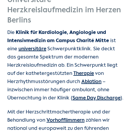
Universitäre
Unsere Kliniken
Herzkreislaufmedizin im Herzen
Berlins
Einheiten
Die
Klinik für Kardiologie, Angiologie und
Für Patient:innen
Intensivmedizin am Campus Charité Mitte
ist
eine
universitäre
Schwerpunktklinik. Sie deckt
Für Zuweiser:innen
das gesamte Spektrum der modernen
Herzkreislaufmedizin ab. Ein Schwerpunkt liegt
Karriere
auf der kathetergestützten
Therapie
von
Herzrhythmusstörungen durch
Ablation
–
Herzatlas
inzwischen immer häufiger ambulant, ohne
Übernachtung in der Klinik (
Same Day Discharge
).
Forschung
Mit der Herzschrittmachertherapie und der
Behandlung von
Vorhofflimmern
zählen wir
Über uns
national und europaweit zu den führenden