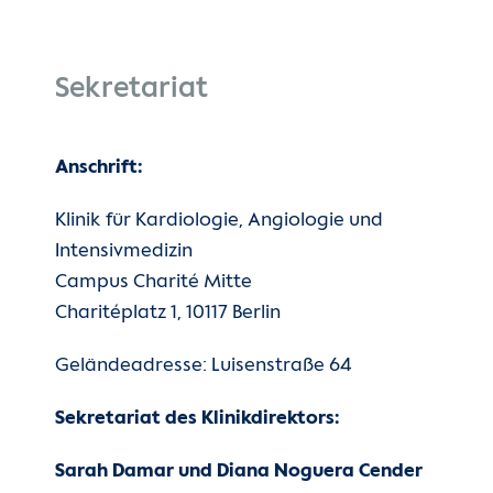
Zur Hochschulambulanz
Stationäre Behandlung in der Kardiologie
Sekretariat
Mitte
Anschrift:
Hotlines und Kontakte für Ärzt:innen und
Zuweiser
Klinik für Kardiologie, Angiologie und
Intensivmedizin
Campus Charité Mitte
Charitéplatz 1, 10117 Berlin
Geländeadresse: Luisenstraße 64
Sekretariat des Klinikdirektors:
Sarah Damar und Diana Noguera Cender