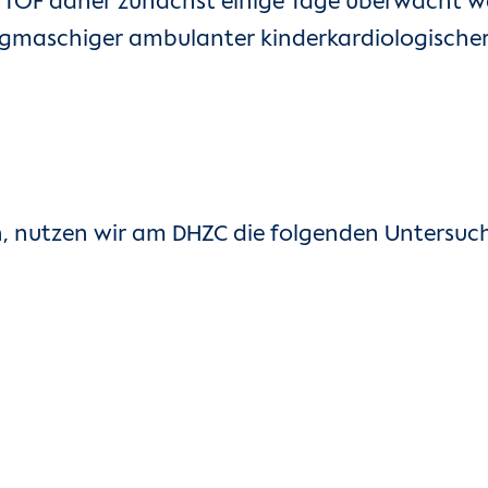
 TOF daher zunächst einige Tage überwacht we
ngmaschiger ambulanter kinderkardiologischer 
eren, nutzen wir am DHZC die folgenden Unter