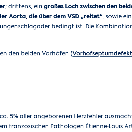
er
; drittens, ein
großes Loch zwischen den be
er Aorta, die über dem VSD „reitet“
, sowie ei
ungenschlagader bedingt ist. Die Kombination 
en den beiden Vorhöfen (
Vorhofseptumdefek
e ca. 5% aller angeborenen Herzfehler ausmacht
m französischen Pathologen Étienne-Louis Arth