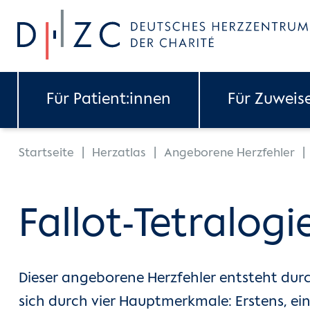
Skip to main content
Für Patient:innen
Für Zuweis
You are here:
Startseite
Herzatlas
Angeborene Herzfehler
Fallot-Tetralogi
Dieser angeborene Herzfehler entsteht dur
sich durch vier Hauptmerkmale: Erstens, ei