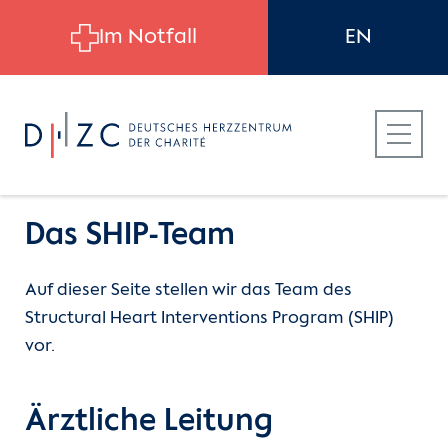
Skip to main content
Im Notfall
EN
Das SHIP-Team
Auf dieser Seite stellen wir das Team des
Für Patient:innen
Einheiten
Structural Heart Interventions
Structural Heart Interventions Program (SHIP)
Program (SHIP)
vor.
Für Zuweiser:innen
Pflegedienst
(current)
Team
Ärztliche Leitung
Für Bewerber:innen
Funktionsdienste