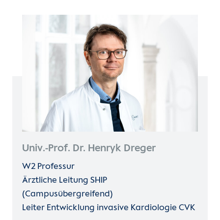
Leistungen
Unsere Kliniken
Medizinisches Versorgungszentrum
(MVZ)
ERAI-Nurse
Einheiten
Structural Heart Interventions
Program (SHIP)
Für Patient:innen
Kardiovaskuläre Telemedizin
Für Zuweiser:innen
Kardiovaskuläre Bildgebung
Karriere
Psychokardiologie
Univ.-Prof. Dr. Henryk Dreger
Herzatlas
W2 Professur
Entwicklungspädiatrie
Forschung
Ärztliche Leitung SHIP
(Campusübergreifend)
Über uns
Leiter Entwicklung invasive Kardiologie CVK