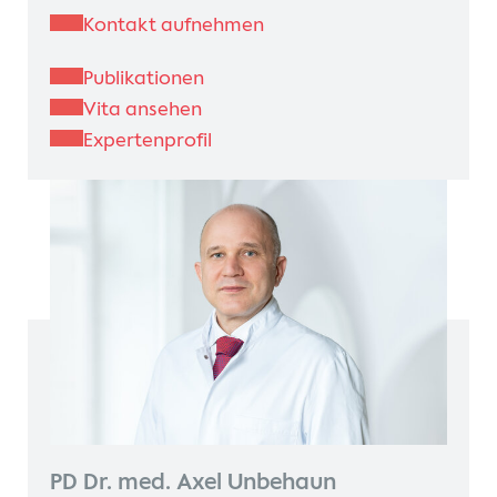
Kontakt
Kontakt aufnehmen
Publikationen
Internationale Patienten
Vita ansehen
Expertenprofil
Einblicke
PD Dr. med. Axel Unbehaun