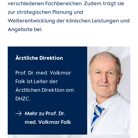
verschiedenen Fachbereichen. Zudem trägt sie
Unsere Kliniken
Qualitätsmanagement
(current)
Ärztliche Direktion
zur strategischen Planung und
Weiterentwicklung der klinischen Leistungen und
Einheiten
Presse
Kaufmännische Direktion
Angebote bei.
Für Patient:innen
Veranstaltungen
Verwaltungsdirektion
Ärztliche Direktion
Für Zuweiser:innen
Spenden
Geschäftsfeldentwicklung & Innovation
Prof. Dr. med. Volkmar
Karriere
Unternehmensentwicklung
Falk ist Leiter der
Ärztlichen Direktion am
Herzatlas
Pflegedirektion
DHZC.
Forschung
Mehr zu Prof. Dr.
med. Volkmar Falk
Über uns