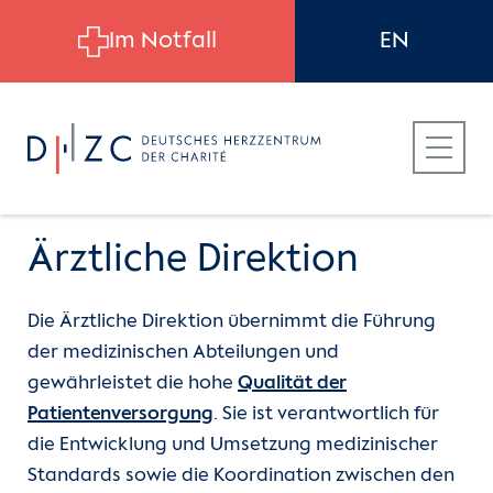
Skip to main content
Im Notfall
EN
Ärztliche Direktion
Die Ärztliche Direktion übernimmt die Führung
Für Patient:innen
Über uns
Leitung
der medizinischen Abteilungen und
gewährleistet die hohe
Qualität der
Für Zuweiser:innen
Leitung
Verwaltungsrat
Patientenversorgung
. Sie ist verantwortlich für
die Entwicklung und Umsetzung medizinischer
Für Bewerber:innen
Stiftung
Bereichsvorstand & EBV
Standards sowie die Koordination zwischen den