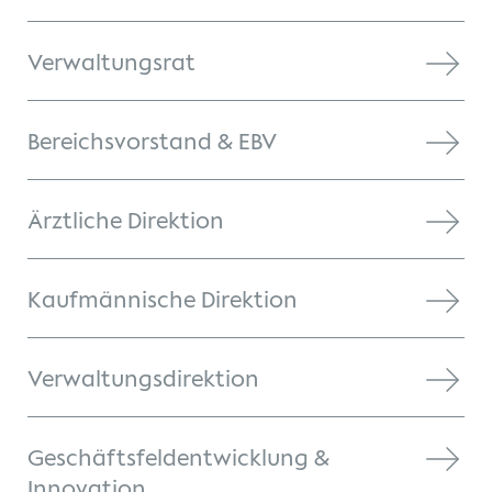
Verwaltungsrat
Christian Maier
Prof. Dr. med. Friedrich
Köhler
Bereichsvorstand & EBV
Datenbasierte Instrumente
Ärztliche Direktion
Kaufmännische Direktion
Prof. Dr. med. Katharina
Verwaltungsdirektion
Schmitt
Geschäftsfeldentwicklung &
Innovation