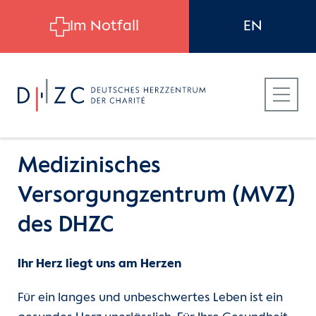
Skip to main content
Im Notfall
EN
Medizinisches
Versorgungzentrum (MVZ)
Für Patient:innen
Einheiten
Medizinisches Versorgungszentrum
des DHZC
(MVZ)
Für Zuweiser:innen
Pflegedienst
Ihr Herz liegt uns am Herzen
Praxis für Innere Medizin und Kardiologie
Für Bewerber:innen
Funktionsdienste
Für ein langes und unbeschwertes Leben ist ein