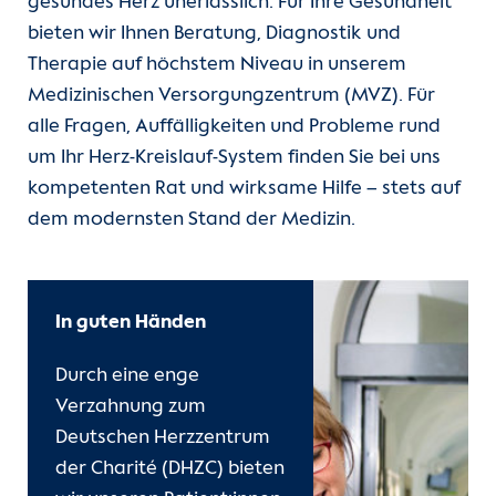
Herzpraxis Wilmersdorf
gesundes Herz unerlässlich. Für Ihre Gesundheit
Unsere Kliniken
Medizinisches Versorgungszentrum
bieten wir Ihnen Beratung, Diagnostik und
(current)
(MVZ)
Online Check-In
Therapie auf höchstem Niveau in unserem
Einheiten
Medizinischen Versorgungzentrum (MVZ). Für
Structural Heart Interventions
Herz-Check-up
alle Fragen, Auffälligkeiten und Probleme rund
Program (SHIP)
Für Patient:innen
um Ihr Herz-Kreislauf-System finden Sie bei uns
kompetenten Rat und wirksame Hilfe – stets auf
Kardiovaskuläre Telemedizin
Für Zuweiser:innen
dem modernsten Stand der Medizin.
Kardiovaskuläre Bildgebung
Karriere
In guten Händen
Psychokardiologie
Herzatlas
Durch eine enge
Entwicklungspädiatrie
Forschung
Verzahnung zum
Deutschen Herzzentrum
Über uns
der Charité (DHZC) bieten