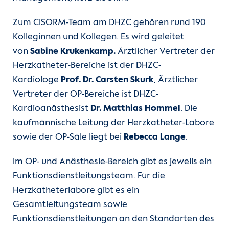
Unsere Kliniken
Medizinisches Versorgungszentrum
Zum CISORM-Team am DHZC gehören rund 190
(MVZ)
Kolleginnen und Kollegen. Es wird geleitet
Einheiten
von
Sabine Krukenkamp.
Ärztlicher Vertreter der
Structural Heart Interventions
Herzkatheter-Bereiche ist der DHZC-
Program (SHIP)
Für Patient:innen
Kardiologe
Prof. Dr. Carsten Skurk
, Ärztlicher
Vertreter der OP-Bereiche ist DHZC-
Kardiovaskuläre Telemedizin
Für Zuweiser:innen
Kardioanästhesist
Dr. Matthias Hommel
. Die
kaufmännische Leitung der Herzkatheter-Labore
Kardiovaskuläre Bildgebung
Karriere
sowie der OP-Säle liegt bei
Rebecca Lange
.
Psychokardiologie
Herzatlas
Im OP- und Anästhesie-Bereich gibt es jeweils ein
Funktionsdienstleitungsteam. Für die
Entwicklungspädiatrie
Forschung
Herzkatheterlabore gibt es ein
Gesamtleitungsteam sowie
Über uns
Funktionsdienstleitungen an den Standorten des