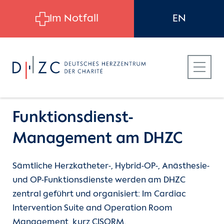
Skip to main content
Im Notfall
EN
Funktionsdienst-
Management am DHZC
Für Patient:innen
Einheiten
Sämtliche Herzkatheter-, Hybrid-OP-, Anästhesie-
und OP-Funktionsdienste werden am DHZC
Für Zuweiser:innen
Pflegedienst
zentral geführt und organisiert: Im Cardiac
Intervention Suite and Operation Room
(current)
Für Bewerber:innen
Funktionsdienste
Management, kurz CISORM.