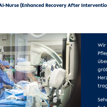
ERAI-Nurse (Enhanced Recovery After Intervent
Wir
Pfl
übe
grö
Her
trag
Seh