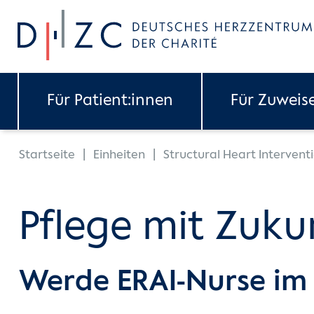
Skip to main content
Für Patient:innen
Für Zuweis
You are here:
Startseite
Einheiten
Structural Heart Intervent
Pflege mit Zuku
Werde ERAI-Nurse im