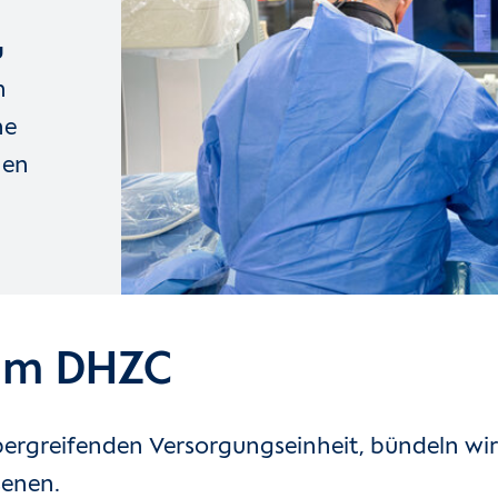
u
n
ne
nen
am DHZC
bergreifenden Versorgungseinheit, bündeln wi
senen.