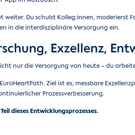
er App im Austausch.
t weiter. Du schulst Kolleg:innen, moderierst F
n in die interdisziplinäre Versorgung ein.
rschung, Exzellenz, Ent
 nicht nur die Versorgung von heute – du arbe
 EuroHeartPath. Ziel ist es, messbare Exzellen
ontinuierlicher Prozessverbesserung.
 Teil dieses Entwicklungsprozesses.