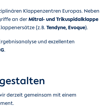
sziplinären Klappenzentren Europas. Neben
riffe an der
Mitral- und Trikuspidalklappe
lappenersätze (z. B.
Tendyne, Evoque
).
Ergebnisanalyse und exzellenten
IG
.
tgestalten
 wir derzeit gemeinsam mit einem
ement.