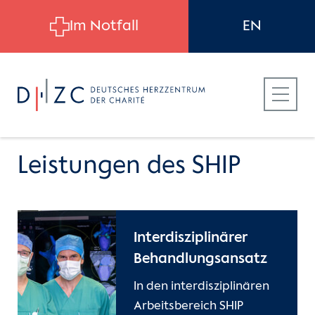
Skip to main content
Im Notfall
EN
Leistungen des SHIP
Für Patient:innen
Einheiten
Structural Heart Interventions
Interdisziplinärer
Program (SHIP)
Für Zuweiser:innen
Pflegedienst
Behandlungsansatz
Team
In den interdisziplinären
Für Bewerber:innen
Funktionsdienste
Arbeitsbereich SHIP
(current)