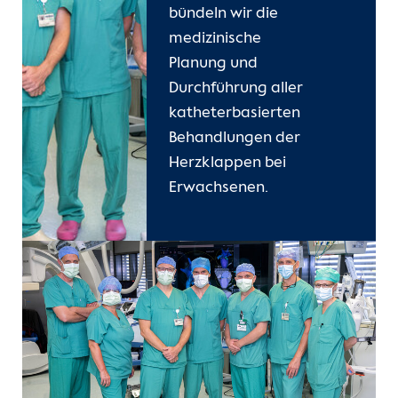
Leistungen
bündeln wir die
Unsere Kliniken
Medizinisches Versorgungszentrum
medizinische
(MVZ)
ERAI-Nurse
Planung und
Einheiten
Durchführung aller
Structural Heart Interventions
katheterbasierten
Program (SHIP)
Für Patient:innen
Behandlungen der
Herzklappen bei
Kardiovaskuläre Telemedizin
Für Zuweiser:innen
Erwachsenen.
Kardiovaskuläre Bildgebung
Karriere
Psychokardiologie
Herzatlas
Entwicklungspädiatrie
Forschung
Über uns