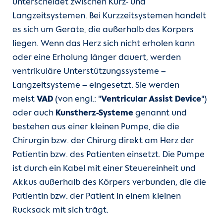
unterscheidet zwischen Kurz- und
Unsere Kliniken
Herzinsuffizienz
(current)
Kunstherzen
Langzeitsystemen. Bei Kurzzeitsystemen handelt
es sich um Geräte, die außerhalb des Körpers
Einheiten
Transplantation
liegen. Wenn das Herz sich nicht erholen kann
oder eine Erholung länger dauert, werden
Für Patient:innen
Koronare Herzkrankheit
ventrikuläre Unterstützungssysteme –
Langzeitsysteme – eingesetzt. Sie werden
Für Zuweiser:innen
Herzrhythmusstörungen
meist
VAD
(von engl.: "
Ventricular Assist Device
")
oder auch
Kunstherz-Systeme
genannt und
Bluthochdruck
Karriere
bestehen aus einer kleinen Pumpe, die die
Chirurgin bzw. der Chirurg direkt am Herz der
Angeborene Herzfehler
Herzatlas
Patientin bzw. des Patienten einsetzt. Die Pumpe
ist durch ein Kabel mit einer Steuereinheit und
Gefäßerkrankungen
Forschung
Akkus außerhalb des Körpers verbunden, die die
Patientin bzw. der Patient in einem kleinen
Lungenhochdruck
Über uns
Rucksack mit sich trägt.