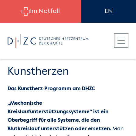
Skip to main content
Im Notfall
EN
Kunstherzen
Das Kunstherz-Programm am DHZC
Für Patient:innen
Herzatlas
Herzinsuffizienz
„Mechanische
Für Zuweiser:innen
Die Aorta
Myokarditis
Kreislaufunterstützungssysteme“
ist ein
Oberbegriff für alle Systeme, die den
Für Bewerber:innen
Die Herzklappen
Kardiomyopathie
Blutkreislauf unterstützen oder ersetzen.
Man