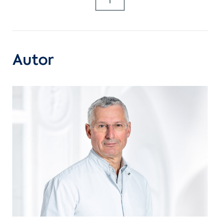
der mechanischen Kreislaufunterstützung (MCS)
weltweit. Seit Jahren wird am DHZC die weltweit
größte Anzahl der Patient:innen pro Jahr mit
dauerhaften LVAD versorgt. Die
Mitarbeiter:innen des MCS-Teams leiten
Autor
Ausbildungsseminare und werden weltweit bei
komplexen Operationen in Kliniken eingeladen,
um die Operateur:innen zu unterstützen. Das
MCS-Team kooperiert mit deutschen und
internationalen wissenschaftlichen Einrichtungen
bei der Entwicklung neuer MCS-Systeme. Am
DHZC wurden zahlreiche Innovationen im Bereich
der mechanischen Kreislaufunterstützung
wie moderne schonende Operationsverfahren
oder minimalinvasive Behandlung von
Komplikationen entwickelt. Die als "DHZC-