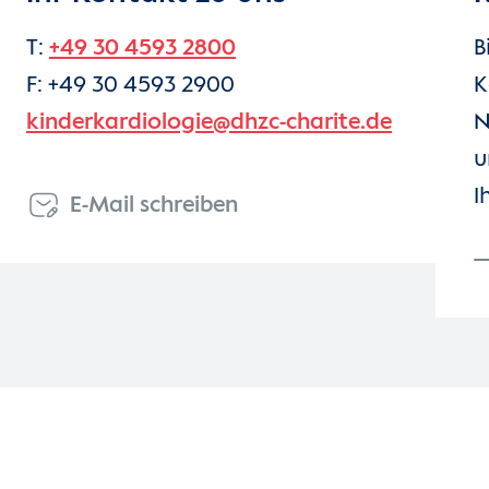
T:
+49 30 4593 2800
B
F: +49 30 4593 2900
K
kinderkardiologie@dhzc-charite.de
N
u
I
E-Mail schreiben