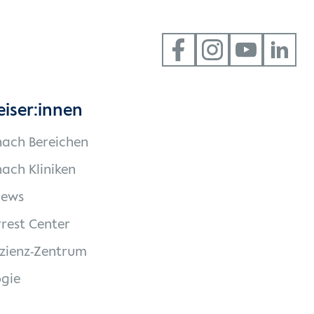
eiser:innen
nach Bereichen
ach Kliniken
News
rest Center
izienz-Zentrum
gie