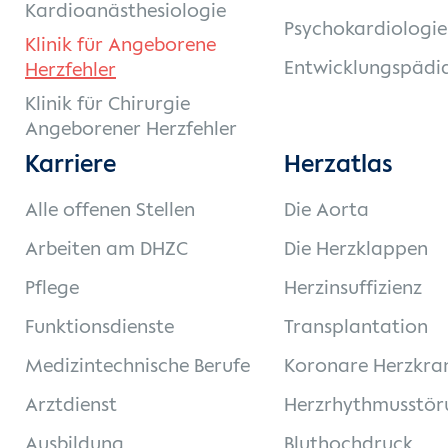
Kardioanästhesiologie
Psychokardiologie
Klinik für Angeborene
Entwicklungspädia
Herzfehler
Klinik für Chirurgie
Angeborener Herzfehler
Karriere
Herzatlas
Alle offenen Stellen
Die Aorta
Arbeiten am DHZC
Die Herzklappen
Pflege
Herzinsuffizienz
Funktionsdienste
Transplantation
Medizintechnische Berufe
Koronare Herzkra
Arztdienst
Herzrhythmusstör
Ausbildung
Bluthochdruck