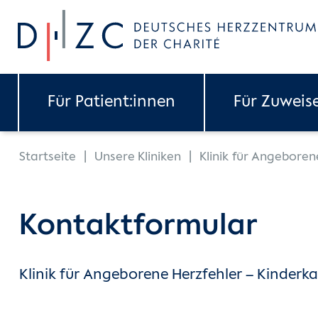
Skip to main content
Für Patient:innen
Für Zuweis
You are here:
Startseite
Unsere Kliniken
Klinik für Angeboren
Kontaktformular
Klinik für Angeborene Herzfehler – Kinderka