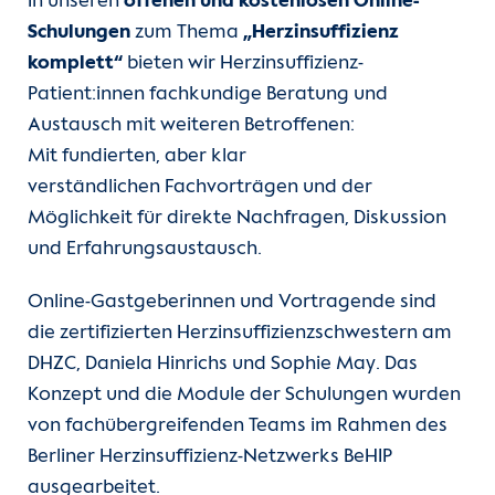
In unseren
offenen und kostenlosen Online-
Kontakt
Schulungen
zum Thema
„Herzinsuffizienz
komplett“
bieten wir Herzinsuffizienz-
Internationale Patienten
Patient:innen fachkundige Beratung und
Austausch mit weiteren Betroffenen:
Einblicke
Mit fundierten, aber klar
verständlichen Fachvorträgen und der
Zur Seite der Charité
Möglichkeit für direkte Nachfragen, Diskussion
und Erfahrungsaustausch.
Online-Gastgeberinnen und Vortragende sind
die zertifizierten Herzinsuffizienzschwestern am
DHZC, Daniela Hinrichs und Sophie May. Das
Konzept und die Module der Schulungen wurden
von fachübergreifenden Teams im Rahmen des
Berliner Herzinsuffizienz-Netzwerks BeHIP
ausgearbeitet.