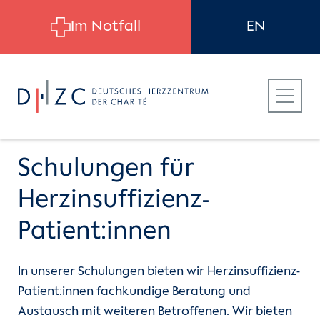
Skip to main content
Im Notfall
EN
Schulungen für
Herzinsuffizienz-
Für Patient:innen
Für Zuweiser:innen
Herzinsuffizienz-Zentrum
Patient:innen
Für Zuweiser:innen
Kontakte nach Bereichen
Transsektorales Herzinsuffizienznetzwerk
In unserer Schulungen bieten wir Herzinsuffizienz-
Berlin Südwest-Brandenburg
Patient:innen fachkundige Beratung und
Für Bewerber:innen
Kontakte nach Kliniken
Austausch mit weiteren Betroffenen. Wir bieten