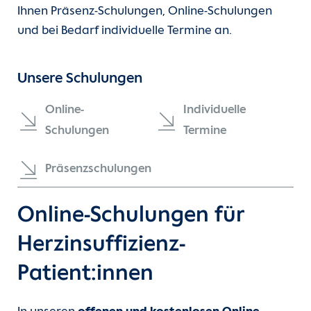
Schulungen für Herzinsuffizienz-
Ihnen Präsenz-Schulungen, Online-Schulungen
(current)
Patient:innen
Unsere Kliniken
Zuweiser-News
und bei Bedarf individuelle Termine an.
Einheiten
Cardiac Arrest Center
Unsere Schulungen
Für Patient:innen
Herzinsuffizienz-Zentrum
Online-
Individuelle
Schulungen
Termine
Für Zuweiser:innen
Rhythmologie
Präsenzschulungen
Karriere
Online-Schulungen für
Herzatlas
Herzinsuffizienz-
Forschung
Patient:innen
Über uns