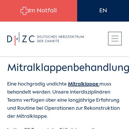
Skip to main content
Im Notfall
EN
Mitralklappenbehandlun
Eine hochgradig undichte
Mitralklappe
muss
Für Patient:innen
Herzatlas
Die Herzklappen
behandelt werden. Unsere interdisziplinären
Teams verfügen über eine langjährige Erfahrung
Für Zuweiser:innen
Die Aorta
Die Aortenklappe
und Routine bei Operationen zur Rekonstruktion
der Mitralklappe.
Für Bewerber:innen
Die Herzklappen
Aortenklappeninsuffizienz