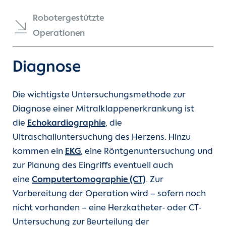
Rekonstruktion der Mitralklappe durch. Dieses
Diagnostik
Kontakt
Verfahren ist besonders schonend, sicher und
Robotergestützte
effektiv.
Operationen
Internationale Patienten
Im Falle einer verengten Mitralklappe, also der
Diagnose
Einblicke
sehr seltenen Mitralklappenstenose, ist die
Klappenöffnung mithilfe eines Ballons die
Zur Seite der Charité
Die wichtigste Untersuchungsmethode zur
Behandlung der Wahl (
Valvuloplastie
).
Diagnose einer Mitralklappenerkrankung ist
die
Echokardiographie
, die
Ultraschalluntersuchung des Herzens. Hinzu
kommen ein
EKG
, eine Röntgenuntersuchung und
zur Planung des Eingriffs eventuell auch
eine
Computertomographie (CT)
. Zur
Vorbereitung der Operation wird – sofern noch
nicht vorhanden – eine Herzkatheter- oder CT-
Untersuchung zur Beurteilung der