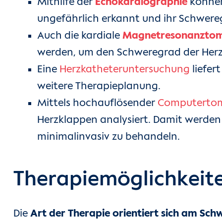
Mithilfe der
Echokardiographie
können
ungefährlich erkannt und ihr Schwere
Auch die kardiale
Magnetresonanztom
werden, um den Schweregrad der Herz-
Eine
Herzkatheteruntersuchung
liefer
weitere Therapieplanung.
Mittels hochauflösender
Computertom
Herzklappen analysiert. Damit werde
minimalinvasiv zu behandeln.
Therapiemöglichkeit
Die
Art der Therapie orientiert sich am S