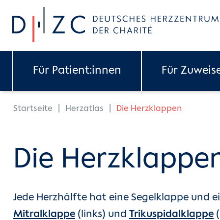
Skip to main content
Für Patient:innen
Für Zuweis
You are here:
Startseite
Herzatlas
Die Herzklappen
Die Herzklappe
Jede Herzhälfte hat eine Segelklappe und 
Mitralklappe
(links) und
Trikuspidalklappe
(