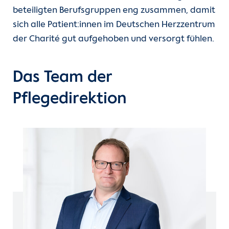
beteiligten Berufsgruppen eng zusammen, damit
Unsere Kliniken
Medizinisches Versorgungszentrum
Intensivstationen
sich alle Patient:innen im Deutschen Herzzentrum
(MVZ)
der Charité gut aufgehoben und versorgt fühlen.
Einheiten
Kindernormal- und -intensivstationen
Structural Heart Interventions
Program (SHIP)
Für Patient:innen
Transplantstation
Das Team der
Pflegedirektion
Kardiovaskuläre Telemedizin
Für Zuweiser:innen
Ambulanzen
Kardiovaskuläre Bildgebung
Magnet
Karriere
Psychokardiologie
Herzatlas
Entwicklungspädiatrie
Forschung
Über uns