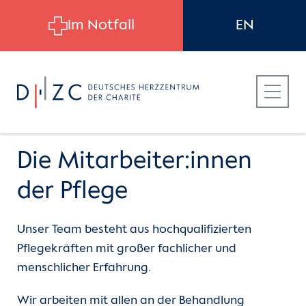
Skip to main content
Im Notfall
EN
Die Mitarbeiter:innen
der Pflege
Für Patient:innen
Einheiten
Pflegedienst
Unser Team besteht aus hochqualifizierten
Pflegekräften mit großer fachlicher und
Für Zuweiser:innen
Pflegedienst
(current)
Team
menschlicher Erfahrung.
Für Bewerber:innen
Funktionsdienste
Normalstationen
Wir arbeiten mit allen an der Behandlung