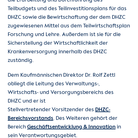
die Erarbeitung und Durchführung des
Unsere Kliniken
Qualitätsmanagement
Teilbudgets und des Teilinvestitionsplans für das
Ärztliche Direktion
DHZC sowie die Bewirtschaftung der dem DHZC
Einheiten
Presse
(current)
Kaufmännische Direktion
zugewiesenen Mittel aus dem Teilwirtschaftsplan
Forschung und Lehre. Außerdem ist sie für die
Für Patient:innen
Veranstaltungen
Verwaltungsdirektion
Sicherstellung der Wirtschaftlichkeit der
Krankenversorgung innerhalb des DHZC
Für Zuweiser:innen
Spenden
Geschäftsfeldentwicklung & Innovation
zuständig.
Dem Kaufmännischen Direktor Dr. Rolf Zettl
Karriere
Unternehmensentwicklung
obliegt die Leitung des Verwaltungs-,
Wirtschafts- und Versorgungsbereichs des
Herzatlas
Pflegedirektion
DHZC und er ist
Stellvertretender Vorsitzender des
DHZC-
Forschung
Bereichsvorstands
. Des Weiteren gehört der
Bereich
Geschäftsentwicklung & Innovation
in
Über uns
sein Verantwortungsgebiet.