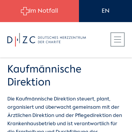
Skip to main content
Im Notfall
EN
Kaufmännische
Direktion
Für Patient:innen
Über uns
Leitung
Die Kaufmännische Direktion steuert, plant,
organisiert und überwacht gemeinsam mit der
Für Zuweiser:innen
Leitung
Verwaltungsrat
Ärztlichen Direktion und der Pflegedirektion den
Krankenhausbetrieb und ist verantwortlich für
Für Bewerber:innen
Stiftung
Bereichsvorstand & EBV