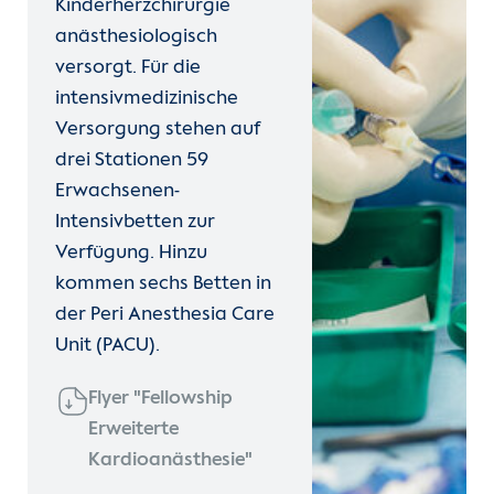
Kinderherzchirurgie
Kontakt
anästhesiologisch
Hospitation
versorgt. Für die
Internationale Patienten
intensivmedizinische
Famulaturen und Praktisches Jahr
Versorgung stehen auf
Einblicke
drei Stationen 59
CMR-Akademie
Erwachsenen-
Zur Seite der Charité
Intensivbetten zur
Verfügung. Hinzu
kommen sechs Betten in
der Peri Anesthesia Care
Unit (PACU).
Flyer "Fellowship
Erweiterte
Kardioanästhesie"