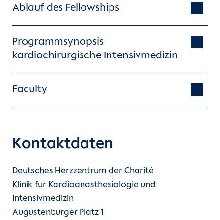
Ablauf des Fellowships
Programmsynopsis
kardiochirurgische Intensivmedizin
Faculty
Klinikdirektor
Prof. Dr. Benjamin O‘Brien
Kontaktdaten
Stellvertretender Klinikdirektor
Deutsches Herzzentrum der Charité
Dr. Matthias Hommel, MBA
Klinik für Kardioanästhesiologie und
Intensivmedizin
Fellowship Direktor, Kardioanästhesie
Augustenburger Platz 1