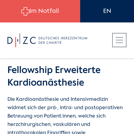
Skip to main content
Im Notfall
EN
Fellowship Erweiterte
Kardioanästhesie
Für Patient:innen
Karriere
Fort- und Weiterbildung
Die Kardioanästhesie und Intensivmedizin
widmet sich der prä-, intra- und postoperativen
Für Zuweiser:innen
Alle offenen Stellen
Ärztliche Weiterbildung
Betreuung von Patient:innen, welche sich
herzchirurgischen, vaskulären und
Für Bewerber:innen
Arbeiten am DHZC
Echokurse (DGAI)
intrathorakalen Eingriffen sowie