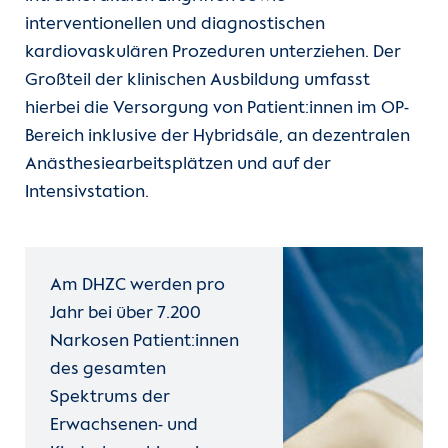
interventionellen und diagnostischen
Unsere Kliniken
Pflege
Echokurse (DEGUM)
kardiovaskulären Prozeduren unterziehen. Der
Großteil der klinischen Ausbildung umfasst
Einheiten
Funktionsdienste
Kardiovaskuläre Computertomographie
hierbei die Versorgung von Patient:innen im OP-
Bereich inklusive der Hybridsäle, an dezentralen
Für Patient:innen
Medizintechnische Berufe
Fellowships Kardioanästhesie und
Anästhesiearbeitsplätzen und auf der
Intensivmedizin
Intensivstation.
Für Zuweiser:innen
Arztdienst
(current
Fellowship Erweiterte Kardioanästhesie
Ausbildung
Karriere
Fellowship Mechanical Circulatory Support
Am DHZC werden pro
(MCS)
DHZB Akademie
Herzatlas
Jahr bei über 7.200
Narkosen Patient:innen
Weiterbildung Anästhesie & Intensivmedizin
Fort- und Weiterbildung
Forschung
des gesamten
Pflege
Spektrums der
Über uns
Erwachsenen- und
Weiterbildung Pädiatrische Intensivpflege