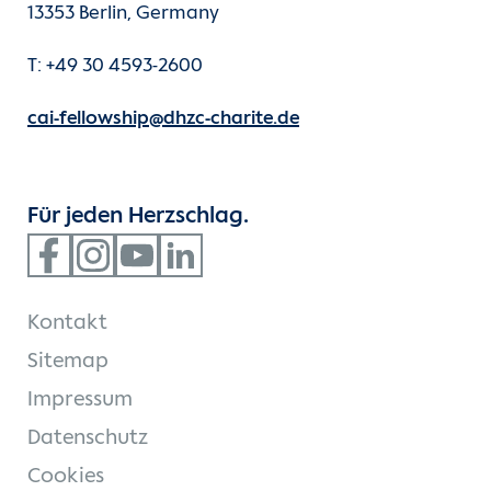
13353 Berlin, Germany
Dr. Dirk Eggert-Doktor, DESA
T: +49 30 4593-2600
Fellowship Direktorin, Intensivmedizin
cai-fellowship@dhzc-charite.de
Dr. Michele Ocken
Fellowship Direktor, Echokardiographie
Für jeden Herzschlag.
Dr. Alexander Mladenow
Fellowship Faculty / Trainer
Kontakt
Oberärztinnen und -ärzte der Klinik
Sitemap
Impressum
Datenschutz
Cookies