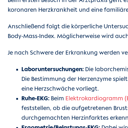
Beim ersten Besuch in der Arztpraxis geht
koronaren Herzkrankheit und eine familiär
Anschließend folgt die körperliche Untersu
Body-Mass-Index. Möglicherweise wird auch 
Je nach Schwere der Erkrankung werden v
Laboruntersuchungen:
Die laborchemis
Die Bestimmung der Herzenzyme spielt
eine Herzschwäche vorliegt.
Ruhe-EKG:
Beim
Elektrokardiogramm (
feststellen, ob die aufgetretenen Bru
durchgemachten Herzinfarktes erkenn
Ergometrie/Belastungs-EKG:
Dabei wir