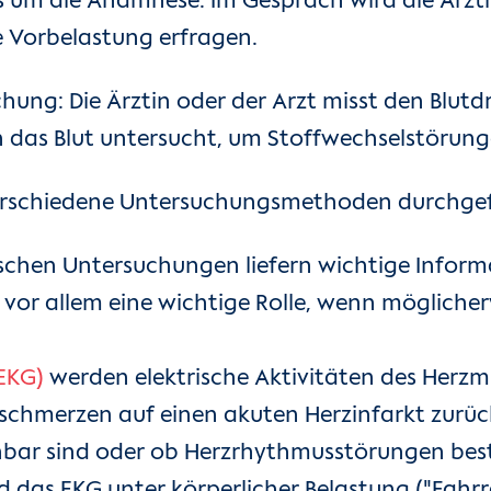
 es um die Anamnese: Im Gespräch wird die Ärz
e Vorbelastung erfragen.
chung: Die Ärztin oder der Arzt misst den Blut
das Blut untersucht, um Stoffwechselstörungen
erschiedene Untersuchungsmethoden durchgef
chen Untersuchungen liefern wichtige Inform
 vor allem eine wichtige Rolle, wenn möglich
EKG)
werden elektrische Aktivitäten des Herzmu
stschmerzen auf einen akuten Herzinfarkt zurüc
bar sind oder ob Herzrhythmusstörungen bes
d das EKG unter körperlicher Belastung ("Fahr