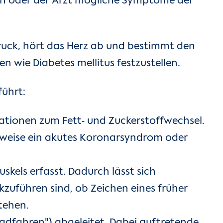
tin oder der Arzt mögliche Symptome der
druck, hört das Herz ab und bestimmt den
 wie Diabetes mellitus festzustellen.
ührt:
ationen zum Fett- und Zuckerstoffwechsel.
erweise ein akutes Koronarsyndrom oder
skels erfasst. Dadurch lässt sich
kzuführen sind, ob Zeichen eines früher
tehen.
radfahren") abgeleitet. Dabei auftretende