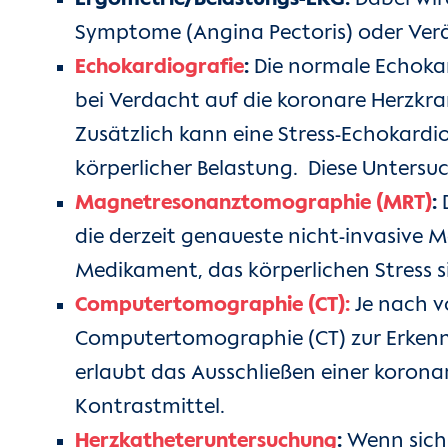
Symptome (Angina Pectoris) oder Verä
Echokardiografie
:
Die normale Echokard
bei Verdacht auf die koronare Herzkr
Zusätzlich kann eine Stress-Echokardi
körperlicher Belastung. Diese Untersu
Magnetresonanztomographie (MRT)
:
D
die derzeit genaueste nicht-invasive M
Medikament, das körperlichen Stress si
Computertomographie (CT):
Je nach v
Computertomographie (CT) zur Erkenn
erlaubt das Ausschließen einer koro
Kontrastmittel.
Herzkatheteruntersuchung
:
Wenn sich 