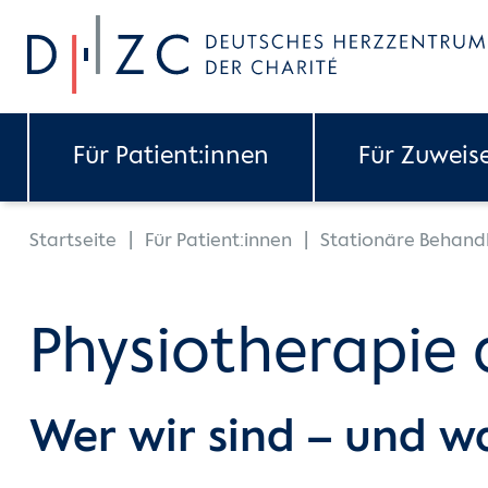
Skip to main content
Für Patient:innen
Für Zuweis
You are here:
Startseite
Für Patient:innen
Stationäre Behand
Physiotherapie
Wer wir sind – und w