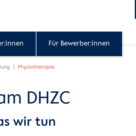
er:innen
Für Bewerber:innen
lung
Physiotherapie
 am DHZC
as wir tun