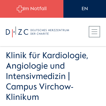
Skip to main content
Im Notfall
EN
Klinik für Kardiologie,
Angiologie und
Für Patient:innen
Intensivmedizin |
Campus Virchow-
Für Zuweiser:innen
Klinikum
Für Bewerber:innen