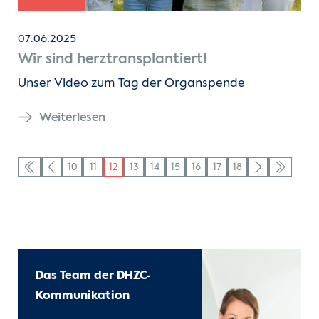
07.06.2025
Wir sind herztransplantiert!
Unser Video zum Tag der Organspende
Weiterlesen
10
11
12
13
14
15
16
17
18
Das Team der DHZC-
Kommunikation