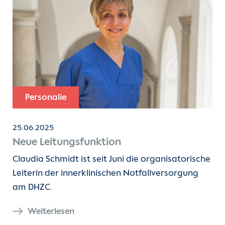
Kontakt
Internationale Patienten
Einblicke
Zur Seite der Charité
Personalie
25.06.2025
Neue Leitungsfunktion
Claudia Schmidt ist seit Juni die organisatorische
Leiterin der innerklinischen Notfallversorgung
am DHZC.
Weiterlesen