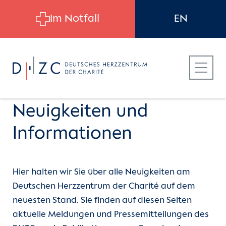
Skip to main content
Im Notfall
EN
Neuigkeiten und
Informationen
Für Patient:innen
Hier halten wir Sie über alle Neuigkeiten am
Für Zuweiser:innen
Deutschen Herzzentrum der Charité auf dem
neuesten Stand. Sie finden auf diesen Seiten
Für Bewerber:innen
aktuelle Meldungen und Pressemitteilungen des