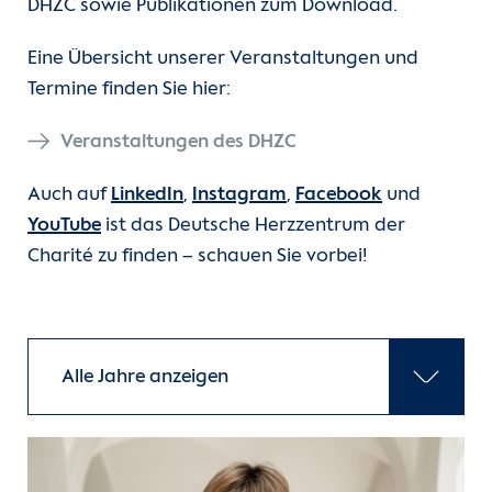
DHZC sowie Publikationen zum Download.
Unsere Kliniken
Eine Übersicht unserer Veranstaltungen und
Termine finden Sie hier:
Einheiten
Veranstaltungen des DHZC
Für Patient:innen
Auch auf
LinkedIn
,
Instagram
,
Facebook
und
Für Zuweiser:innen
YouTube
ist das Deutsche Herzzentrum der
Charité zu finden – schauen Sie vorbei!
Karriere
Herzatlas
Forschung
Über uns