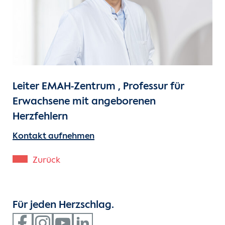
Unsere Kliniken
Einheiten
Für Patient:innen
Leiter EMAH-Zentrum , Professur für
Für Zuweiser:innen
Erwachsene mit angeborenen
Herzfehlern
Karriere
Kontakt aufnehmen
Herzatlas
Zurück
Forschung
Für jeden Herzschlag.
Über uns