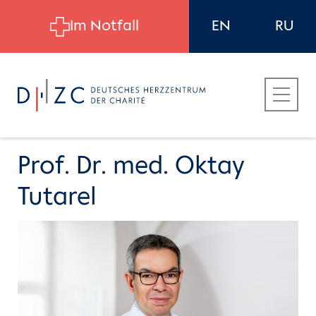
Skip to main content
Im Notfall
EN
RU
Prof. Dr. med. Oktay
Tutarel
Für Patient:innen
Für Zuweiser:innen
Für Bewerber:innen