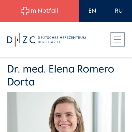
Skip to main content
Im Notfall
EN
RU
Dr. med. Elena Romero
Dorta
Für Patient:innen
Für Zuweiser:innen
Für Bewerber:innen