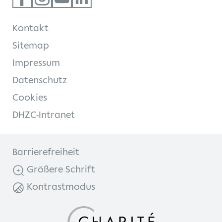
Kontakt
Kontakt
Internationale Patienten
Sitemap
Impressum
Einblicke
Datenschutz
Zur Seite der Charité
Cookies
DHZC-Intranet
Barrierefreiheit
Größere Schrift
Kontrastmodus