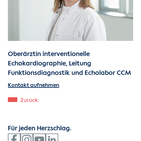
Unsere Kliniken
Einheiten
Für Patient:innen
Oberärztin interventionelle
Für Zuweiser:innen
Echokardiographie, Leitung
Funktionsdiagnostik und Echolabor CCM
Karriere
Kontakt aufnehmen
Herzatlas
Zurück
Forschung
Für jeden Herzschlag.
Über uns