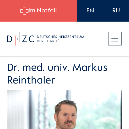
Skip to main content
Im Notfall
EN
RU
Dr. med. univ. Markus
Reinthaler
Für Patient:innen
Für Zuweiser:innen
Für Bewerber:innen