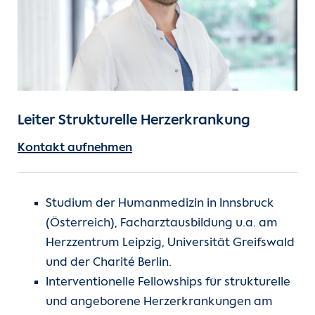
Unsere Kliniken
Einheiten
Für Patient:innen
Leiter Strukturelle Herzerkrankung
Für Zuweiser:innen
Kontakt aufnehmen
Karriere
Studium der Humanmedizin in Innsbruck
Herzatlas
(Österreich), Facharztausbildung u.a. am
Herzzentrum Leipzig, Universität Greifswald
Forschung
und der Charité Berlin.
Interventionelle Fellowships für strukturelle
Über uns
und angeborene Herzerkrankungen am