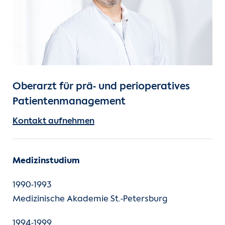
Unsere Kliniken
Einheiten
Für Patient:innen
Oberarzt für prä- und perioperatives
Für Zuweiser:innen
Patientenmanagement
Kontakt aufnehmen
Karriere
Herzatlas
Medizinstudium
Forschung
1990-1993
Medizinische Akademie St.-Petersburg
Über uns
1994-1999