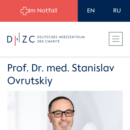
Skip to main content
Im Notfall
EN
RU
Prof. Dr. med. Stanislav
Ovrutskiy
Für Patient:innen
Für Zuweiser:innen
Für Bewerber:innen