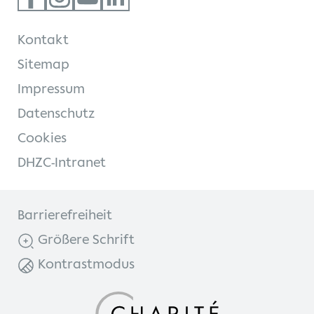
Kontakt
Kontakt
Internationale Patienten
Sitemap
Impressum
Einblicke
Datenschutz
Zur Seite der Charité
Cookies
DHZC-Intranet
Barrierefreiheit
Größere Schrift
Kontrastmodus