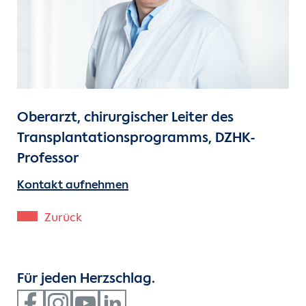
Unsere Kliniken
Einheiten
Für Patient:innen
Oberarzt, chirurgischer Leiter des
Für Zuweiser:innen
Transplantationsprogramms, DZHK-
Professor
Karriere
Kontakt aufnehmen
Herzatlas
Zurück
Forschung
Für jeden Herzschlag.
Über uns