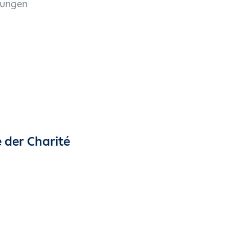
tungen
e der Charité