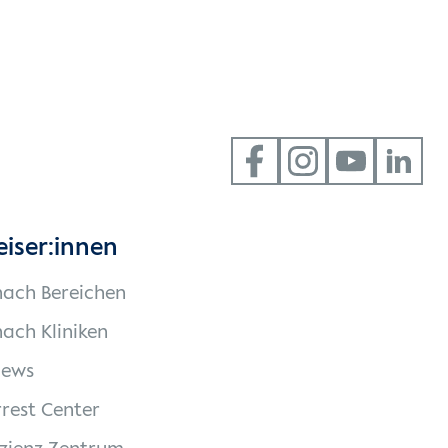
eiser:innen
nach Bereichen
ach Kliniken
News
rest Center