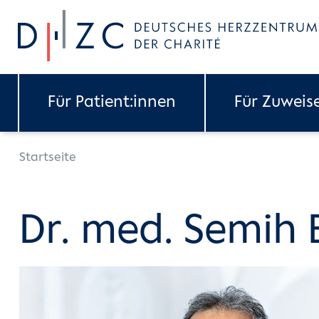
Skip to main content
Für Patient:innen
Für Zuweis
You are here:
Startseite
Dr. med. Semih 