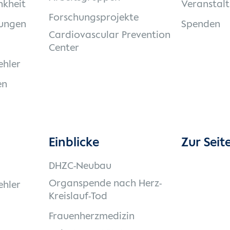
nkheit
Veranstal
Forschungsprojekte
ungen
Spenden
Cardiovascular Prevention
Center
ehler
en
Einblicke
Zur Seit
DHZC-Neubau
Organspende nach Herz-
ehler
Kreislauf-Tod
Frauenherzmedizin