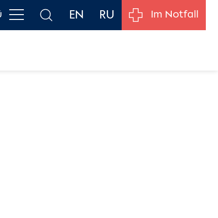
EN
RU
ü
Im Notfall