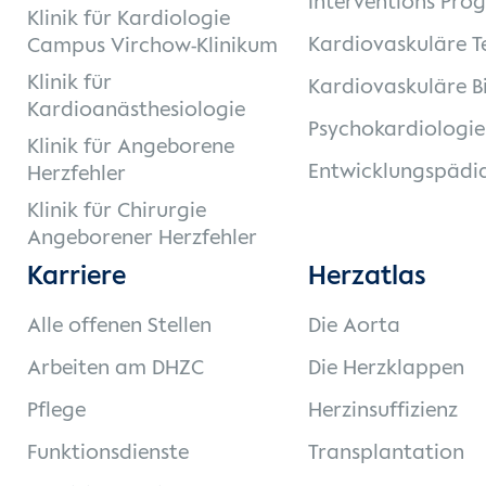
Interventions Pro
Klinik für Kardiologie
Kardiovaskuläre T
Campus Virchow-Klinikum
Klinik für
Kardiovaskuläre B
Kardioanästhesiologie
Psychokardiologie
Klinik für Angeborene
Entwicklungspädia
Herzfehler
Klinik für Chirurgie
Angeborener Herzfehler
Karriere
Herzatlas
Alle offenen Stellen
Die Aorta
Arbeiten am DHZC
Die Herzklappen
Pflege
Herzinsuffizienz
Funktionsdienste
Transplantation