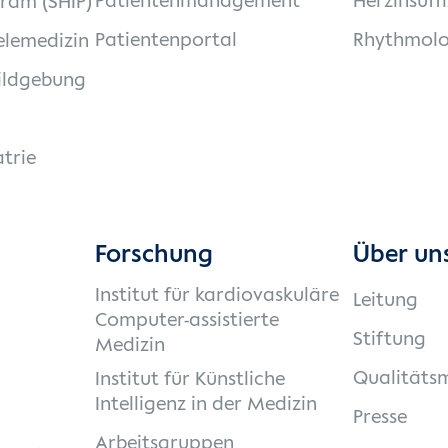
Patientenmanagement
Herzinsuff
gram (SHIP)
Patientenportal
Rhythmolo
elemedizin
ildgebung
trie
Forschung
Über un
Institut für kardiovaskuläre
Leitung
Computer-assistierte
Stiftung
Medizin
Qualität
Institut für Künstliche
Intelligenz in der Medizin
Presse
Arbeitsgruppen