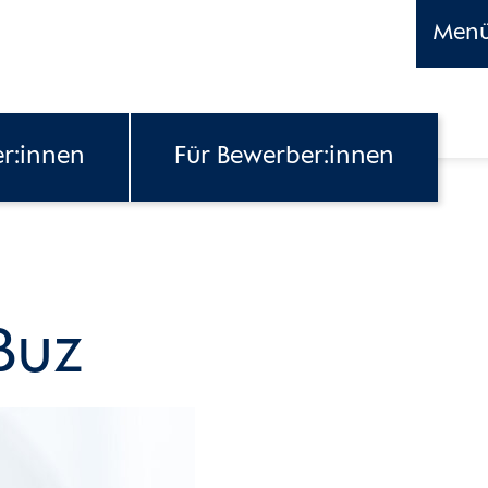
Men
er:innen
Für Bewerber:innen
Buz