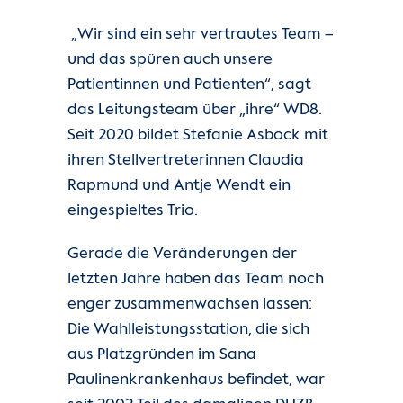
Unsere Kliniken
„Wir sind ein sehr vertrautes Team –
und das spüren auch unsere
Einheiten
Patientinnen und Patienten“, sagt
das Leitungsteam über „ihre“ WD8.
Für Patient:innen
Seit 2020 bildet Stefanie Asböck mit
ihren Stellvertreterinnen Claudia
Für Zuweiser:innen
Rapmund und Antje Wendt ein
eingespieltes Trio.
Karriere
Gerade die Veränderungen der
Herzatlas
letzten Jahre haben das Team noch
enger zusammenwachsen lassen:
Forschung
Die Wahlleistungsstation, die sich
aus Platzgründen im Sana
Über uns
Paulinenkrankenhaus befindet, war