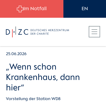
Skip to main content
Im Notfall
EN
25.06.2026
„Wenn schon
Für Patient:innen
Krankenhaus, dann
hier“
Für Zuweiser:innen
Vorstellung der Station WD8
Für Bewerber:innen