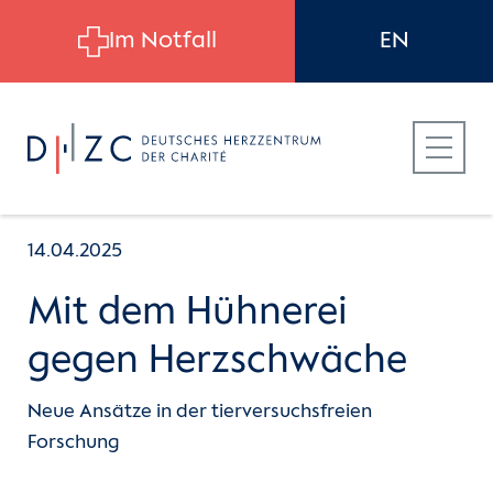
Skip to main content
Im Notfall
EN
14.04.2025
Mit dem Hühnerei
Für Patient:innen
gegen Herzschwäche
Für Zuweiser:innen
Neue Ansätze in der tierversuchsfreien
Forschung
Für Bewerber:innen