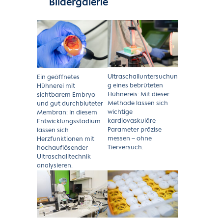
Bildergalerie
Show larger version for:
Show larger version for:
Ultraschalluntersuchun
Ein geöffnetes
g eines bebrüteten
Hühnerei mit
Hühnereis: Mit dieser
sichtbarem Embryo
Methode lassen sich
und gut durchbluteter
wichtige
Membran: In diesem
kardiovaskuläre
Entwicklungsstadium
Parameter präzise
lassen sich
messen – ohne
Herzfunktionen mit
Tierversuch.
hochauflösender
Ultraschalltechnik
analysieren.
Show larger version for:
Show larger version for: