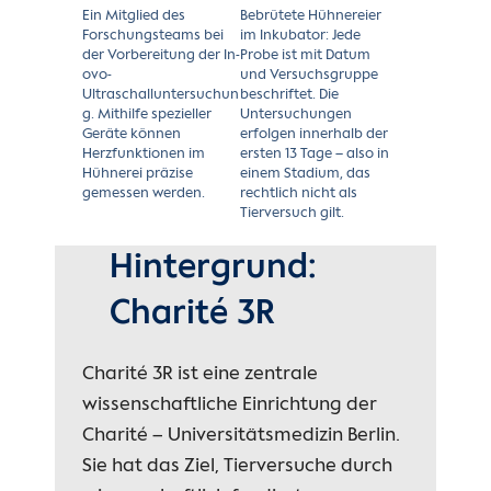
Ein Mitglied des
Bebrütete Hühnereier
Forschungsteams bei
im Inkubator: Jede
der Vorbereitung der In-
Probe ist mit Datum
ovo-
und Versuchsgruppe
Ultraschalluntersuchun
beschriftet. Die
g. Mithilfe spezieller
Untersuchungen
Geräte können
erfolgen innerhalb der
Herzfunktionen im
ersten 13 Tage – also in
Hühnerei präzise
einem Stadium, das
gemessen werden.
rechtlich nicht als
Tierversuch gilt.
Hintergrund:
Charité 3R
Charité 3R ist eine zentrale
wissenschaftliche Einrichtung der
Charité – Universitätsmedizin Berlin.
Sie hat das Ziel, Tierversuche durch