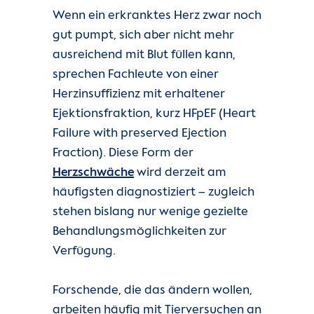
Wenn ein erkranktes Herz zwar noch
Unsere Kliniken
gut pumpt, sich aber nicht mehr
ausreichend mit Blut füllen kann,
Einheiten
sprechen Fachleute von einer
Herzinsuffizienz mit erhaltener
Für Patient:innen
Ejektionsfraktion, kurz HFpEF (Heart
Failure with preserved Ejection
Für Zuweiser:innen
Fraction). Diese Form der
Herzschwäche
wird derzeit am
Karriere
häufigsten diagnostiziert – zugleich
stehen bislang nur wenige gezielte
Herzatlas
Behandlungsmöglichkeiten zur
Verfügung.
Forschung
Über uns
Forschende, die das ändern wollen,
arbeiten häufig mit Tierversuchen an