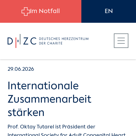
Skip to main content
Im Notfall
EN
29.06.2026
Internationale
Für Patient:innen
Zusammenarbeit
stärken
Für Zuweiser:innen
Prof. Oktay Tutarel ist Präsident der
Für Bewerber:innen
International Society for Adult Congenital Heart