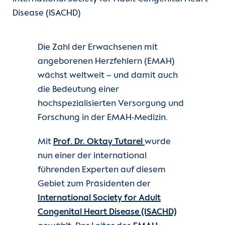
Disease (ISACHD)
Unsere Kliniken
Einheiten
Die Zahl der Erwachsenen mit
angeborenen Herzfehlern (EMAH)
Für Patient:innen
wächst weltweit – und damit auch
die Bedeutung einer
Für Zuweiser:innen
hochspezialisierten Versorgung und
Forschung in der EMAH-Medizin.
Karriere
Mit
Prof. Dr. Oktay Tutarel
wurde
Herzatlas
nun einer der international
führenden Experten auf diesem
Forschung
Gebiet zum Präsidenten der
International Society for Adult
Über uns
Congenital Heart Disease (ISACHD)