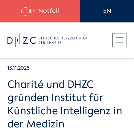
Skip to main content
Im Notfall
EN
13.11.2025
Charité und DHZC
Für Patient:innen
gründen Institut für
Künstliche Intelligenz in
Für Zuweiser:innen
der Medizin
Für Bewerber:innen