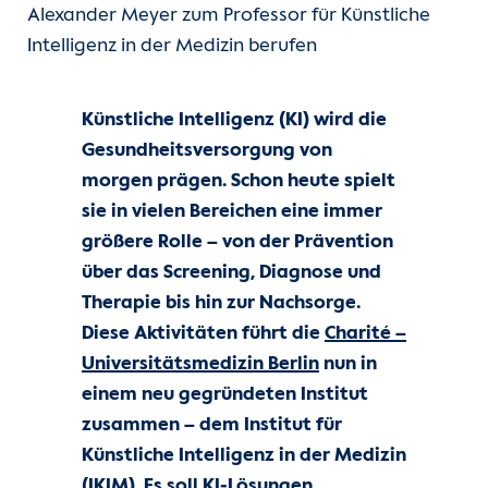
Alexander Meyer zum Professor für Künstliche
Unsere Kliniken
Intelligenz in der Medizin berufen
Einheiten
Künstliche Intelligenz (KI) wird die
Für Patient:innen
Gesundheitsversorgung von
morgen prägen. Schon heute spielt
Für Zuweiser:innen
sie in vielen Bereichen eine immer
größere Rolle – von der Prävention
Karriere
über das Screening, Diagnose und
Therapie bis hin zur Nachsorge.
Herzatlas
Diese Aktivitäten führt die
Charité –
Universitätsmedizin Berlin
nun in
Forschung
einem neu gegründeten Institut
zusammen – dem Institut für
Über uns
Künstliche Intelligenz in der Medizin
(IKIM). Es soll KI‑Lösungen