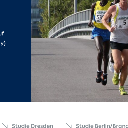
uf
ay)
Studie Dresden
Studie Berlin/Bra