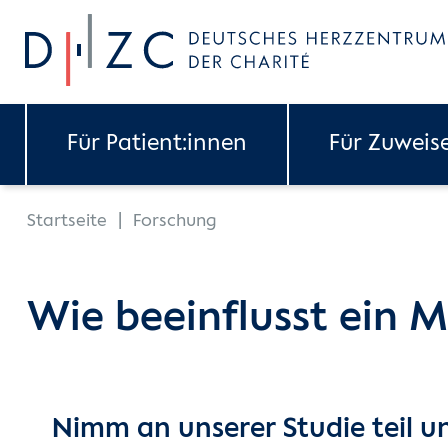
Skip to main content
Für Patient:innen
Für Zuweis
You are here:
Startseite
Forschung
Wie beeinflusst ein
Nimm an unserer Studie teil u