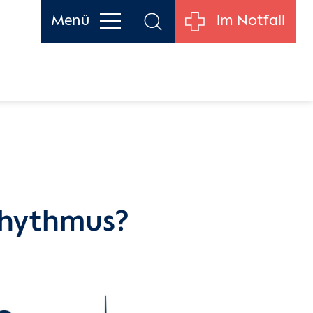
Menü
Im Notfall
rhythmus?