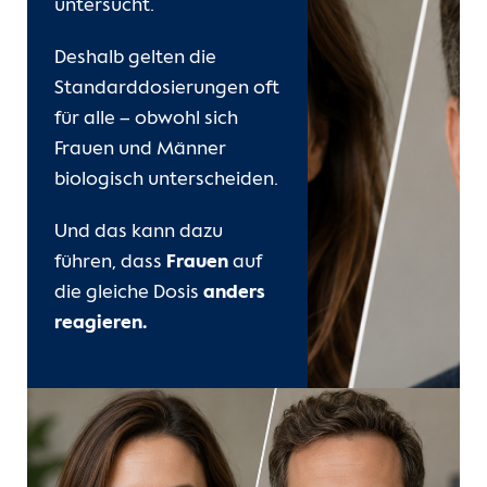
untersucht.
Unsere Kliniken
Deshalb gelten die
Standarddosierungen oft
Einheiten
für alle – obwohl sich
Frauen und Männer
Für Patient:innen
biologisch unterscheiden.
Für Zuweiser:innen
Und das kann dazu
führen, dass
Frauen
auf
Karriere
die gleiche Dosis
anders
reagieren.
Herzatlas
Forschung
Über uns