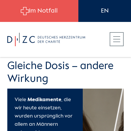
Skip to main content
Im Notfall
EN
Gleiche Dosis – andere
Wirkung
Für Patient:innen
Viele
Medikamente
, die
Für Zuweiser:innen
wir heute einsetzen,
wurden ursprünglich vor
Für Bewerber:innen
allem an Männern