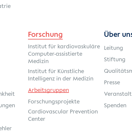
trie
Forschung
Über un
Institut für kardiovaskuläre
Leitung
Computer-assistierte
Stiftung
Medizin
Qualität
Institut für Künstliche
Intelligenz in der Medizin
Presse
Arbeitsgruppen
nkheit
Veranstal
Forschungsprojekte
ungen
Spenden
Cardiovascular Prevention
Center
ehler