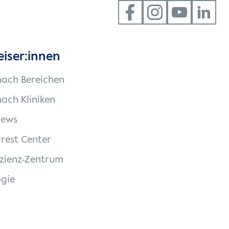
eiser:innen
nach Bereichen
ach Kliniken
News
rest Center
izienz-Zentrum
gie