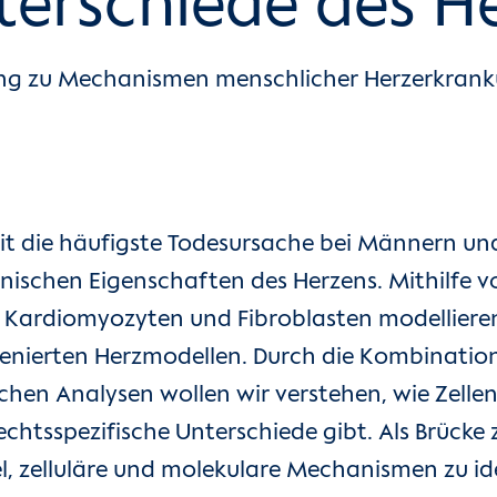
terschiede des H
ng zu Mechanismen menschlicher Herzerkranku
it die häufigste Todesursache bei Männern un
chen Eigenschaften des Herzens. Mithilfe v
n Kardiomyozyten und Fibroblasten modellier
genierten Herzmodellen. Durch die Kombination
chen Analysen wollen wir verstehen, wie Zel
echtsspezifische Unterschiede gibt. Als Brücke
el, zelluläre und molekulare Mechanismen zu ide