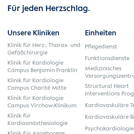
Für jeden Herzschlag.
Unsere Kliniken
Einheiten
Klinik für Herz-, Thorax- und
Pflegedienst
Gefäßchirurgie
Funktionsdienste
Klinik für Kardiologie
Medizinisches
Campus Benjamin Franklin
Versorgungszentr
Klinik für Kardiologie
Structural Heart
Campus Charité Mitte
Interventions Pro
Klinik für Kardiologie
Kardiovaskuläre T
Campus Virchow-Klinikum
Klinik für
Kardiovaskuläre B
Kardioanästhesiologie
Psychokardiologie
Klinik für Angeborene