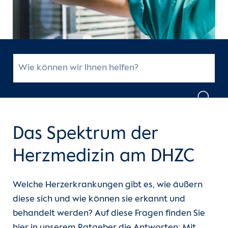
Unsere Kliniken
Einheiten
Für Patient:innen
Für Zuweiser:innen
Karriere
Das Spektrum der
Herzmedizin am DHZC
(current)
Herzatlas
Forschung
Welche Herzerkrankungen gibt es, wie äußern
diese sich und wie können sie erkannt und
Über uns
behandelt werden? Auf diese Fragen finden Sie
hier in unserem Ratgeber die Antworten: Mit