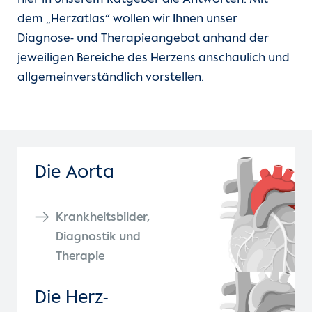
Kontakt
dem „Herzatlas“ wollen wir Ihnen unser
Diagnose- und Therapieangebot anhand der
Internationale Patienten
jeweiligen Bereiche des Herzens anschaulich und
allgemeinverständlich vorstellen.
Einblicke
Zur Seite der Charité
Die Aorta
Krankheitsbilder,
Diagnostik und
Therapie
Die Herz­