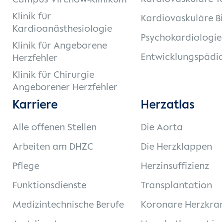
Campus Virchow-Klinikum
Klinik für
Kardiovaskuläre B
Kardioanästhesiologie
Psychokardiologie
Klinik für Angeborene
Entwicklungspädia
Herzfehler
Klinik für Chirurgie
Angeborener Herzfehler
Karriere
Herzatlas
Alle offenen Stellen
Die Aorta
Arbeiten am DHZC
Die Herzklappen
Pflege
Herzinsuffizienz
Funktionsdienste
Transplantation
Medizintechnische Berufe
Koronare Herzkra