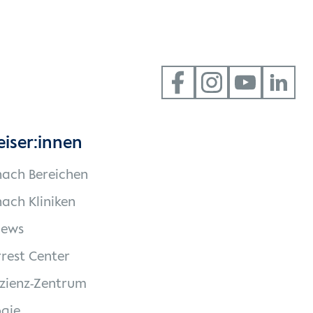
eiser:innen
nach Bereichen
ach Kliniken
News
rest Center
izienz-Zentrum
gie