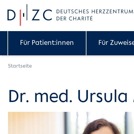
Skip to main content
Für Patient:innen
Für Zuweis
You are here:
Startseite
Dr. med. Ursula