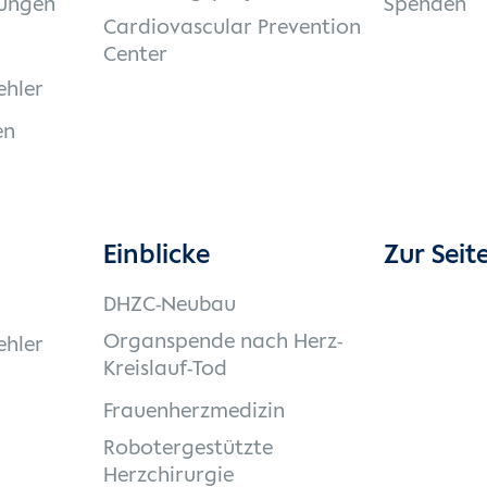
ungen
Spenden
Cardiovascular Prevention
Center
ehler
en
Einblicke
Zur Seit
DHZC-Neubau
Organspende nach Herz-
ehler
Kreislauf-Tod
Frauenherzmedizin
Robotergestützte
Herzchirurgie