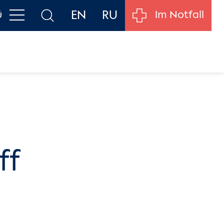
EN
RU
ü
Im Notfall
ff