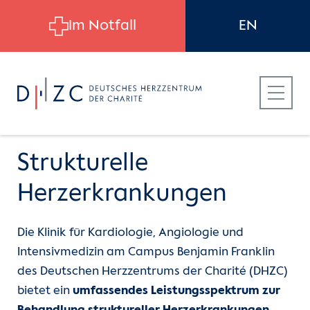
Skip to main content
Im Notfall
EN
Strukturelle
Herzerkrankungen
Für Patient:innen
Die Klinik für Kardiologie, Angiologie und
Intensivmedizin am Campus Benjamin Franklin
Für Zuweiser:innen
des Deutschen Herzzentrums der Charité (DHZC)
bietet ein
umfassendes Leistungsspektrum zur
Für Bewerber:innen