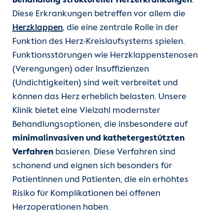
Behandlung struktureller Herzerkrankungen
.
Unsere Kliniken
Diese Erkrankungen betreffen vor allem die
Herzklappen
, die eine zentrale Rolle in der
Einheiten
Funktion des Herz-Kreislaufsystems spielen.
Funktionsstörungen wie Herzklappenstenosen
Für Patient:innen
(Verengungen) oder Insuffizienzen
(Undichtigkeiten) sind weit verbreitet und
Für Zuweiser:innen
können das Herz erheblich belasten. Unsere
Klinik bietet eine Vielzahl modernster
Karriere
Behandlungsoptionen, die insbesondere auf
minimalinvasiven und kathetergestützten
Herzatlas
Verfahren
basieren. Diese Verfahren sind
schonend und eignen sich besonders für
Forschung
Patientinnen und Patienten, die ein erhöhtes
Risiko für Komplikationen bei offenen
Über uns
Herzoperationen haben.