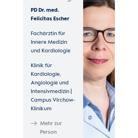
Unsere Kliniken
PD Dr. med.
Felicitas Escher
Einheiten
Fachärztin für
Innere Medizin
Für Patient:innen
und Kardiologie
Für Zuweiser:innen
Klinik für
Kardiologie,
Karriere
Angiologie und
Intensivmedizin |
Herzatlas
Campus Virchow-
Klinikum
Forschung
Mehr zur
Über uns
Person