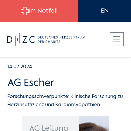
Skip to main content
Im Notfall
EN
14.07.2024
AG Escher
Für Patient:innen
Forschungsschwerpunkte: Klinische Forschung zu
Herzinsuffizienz und Kardiomyopathien
Für Zuweiser:innen
Für Bewerber:innen
AG-Leitung